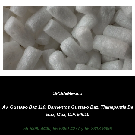
SPSdeMéxico
Av. Gustavo Baz 110, Barrientos Gustavo Baz, Tlalnepantla De
Baz, Mex, C.P. 54010
55-5390-4440
,
55-5390-4277
y
55-3313-8896